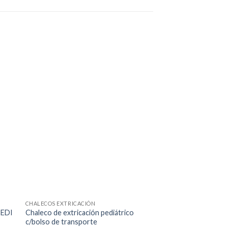
CHALECOS EXTRICACIÓN
INMOVILIZACIÓN PEDIÁ
PEDI
Chaleco de extricación pediátrico
Sistema de retenció
c/bolso de transporte
camillas