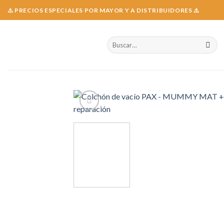
Skip
⚠️ PRECIOS ESPECIALES POR MAYOR Y A DISTRIBUIDORES ⚠️
to
content
Buscar
por: