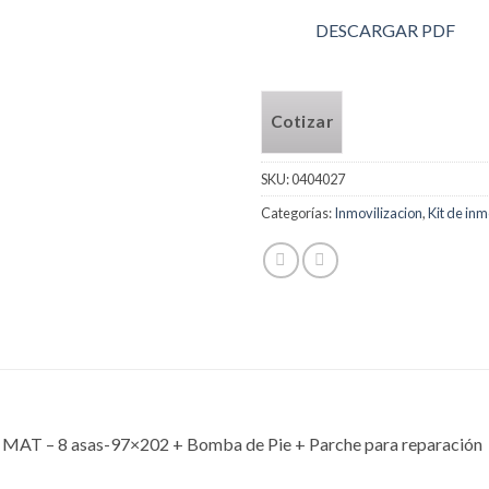
DESCARGAR PDF
Cotizar
SKU:
0404027
Categorías:
Inmovilizacion
,
Kit de inm
AT – 8 asas-97×202 + Bomba de Pie + Parche para reparación