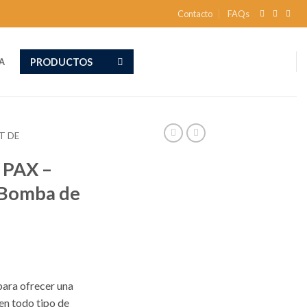
Contacto
FAQs
PRODUCTOS
A
T DE
 PAX –
Bomba de
a
para ofrecer una
en todo tipo de