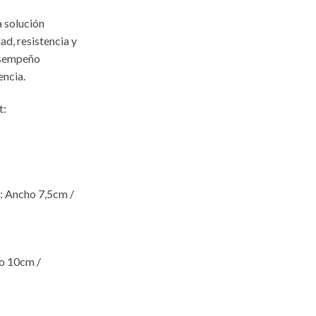
a solución
d, resistencia y
esempeño
encia.
t:
: Ancho 7,5cm /
to 10cm /