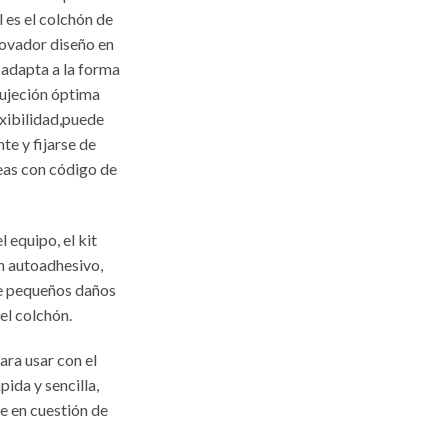
 es el colchón de
ovador diseño en
adapta a la forma
sujeción óptima
exibilidad,puede
te y fijarse de
eas con código de
 equipo, el kit
n autoadhesivo,
te pequeños daños
del colchón.
ara usar con el
pida y sencilla,
te en cuestión de