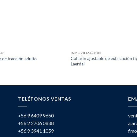
LAS
INMOVILIZACION
Collarín ajustable de extricación t
a de tracción adulto
Laerdal
TELÉFONOS VENTAS
EM
+56 9 6409 9660
ven
+56 2 2706 0838
a.a
+56 9 3941 1059
f.m