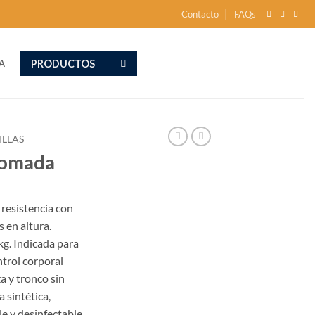
Contacto
FAQs
PRODUCTOS
A
ILLAS
cromada
 resistencia con
s en altura.
kg. Indicada para
trol corporal
a y tronco sin
a sintética,
e y desinfectable.