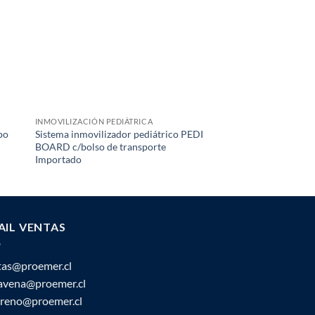
INMOVILIZACIÓN PEDIÁTRICA
CAMILLAS / TABLAS
ipo
Sistema inmovilizador pediátrico PEDI
Camilla canasto aero
BOARD c/bolso de transporte
desmontable en 2 pie
Importado
accesorios
AIL VENTAS
tas@proemer.cl
ravena@proemer.cl
oreno@proemer.cl