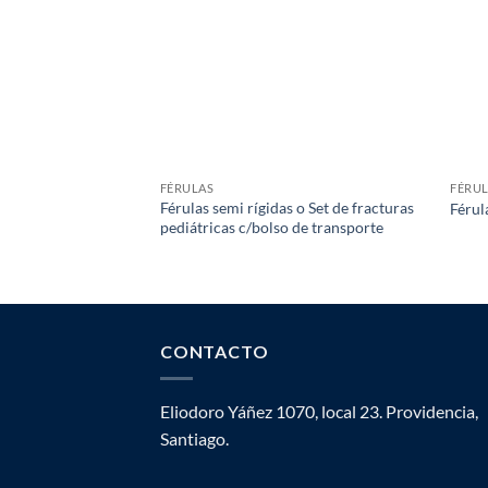
FÉRULAS
FÉRU
Férulas semi rígidas o Set de fracturas
Férul
pediátricas c/bolso de transporte
CONTACTO
Eliodoro Yáñez 1070, local 23. Providencia,
Santiago.