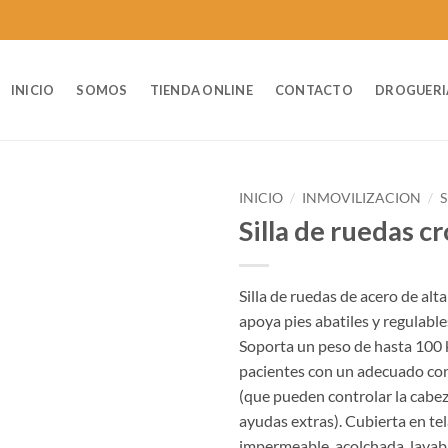
INICIO
SOMOS
TIENDA ONLINE
CONTACTO
DROGUERI
INICIO
/
INMOVILIZACION
/
S
Silla de ruedas 
Silla de ruedas de acero de alta
apoya pies abatiles y regulable
Soporta un peso de hasta 100 
pacientes con un adecuado con
(que pueden controlar la cabez
ayudas extras). Cubierta en tel
impermeable, acolchada, lavabl