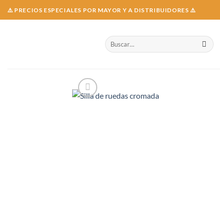
Skip
⚠️ PRECIOS ESPECIALES POR MAYOR Y A DISTRIBUIDORES ⚠️
to
content
Buscar
por: