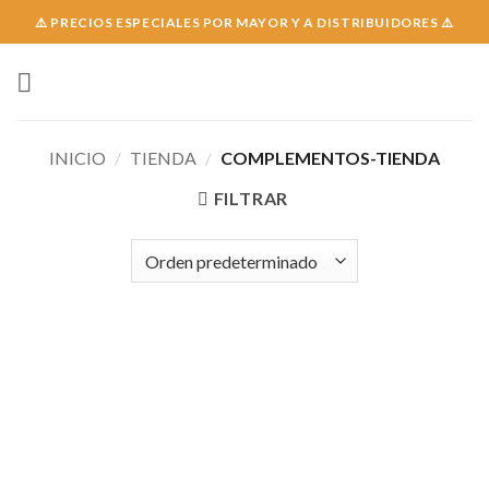
Skip
⚠️ PRECIOS ESPECIALES POR MAYOR Y A DISTRIBUIDORES ⚠️
to
content
INICIO
/
TIENDA
/
COMPLEMENTOS-TIENDA
FILTRAR