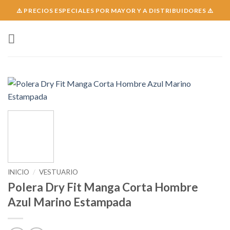
Skip
⚠️ PRECIOS ESPECIALES POR MAYOR Y A DISTRIBUIDORES ⚠️
to
content
INICIO
/
VESTUARIO
Polera Dry Fit Manga Corta Hombre
Azul Marino Estampada