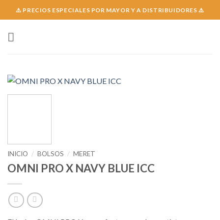
Skip
⚠️ PRECIOS ESPECIALES POR MAYOR Y A DISTRIBUIDORES ⚠️
to
content
INICIO
/
BOLSOS
/
MERET
OMNI PRO X NAVY BLUE ICC