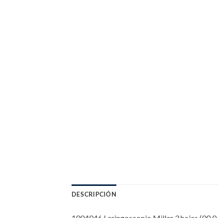
DESCRIPCIÓN
1004046 Laringoscopio Miller 3 hojas (00,0,