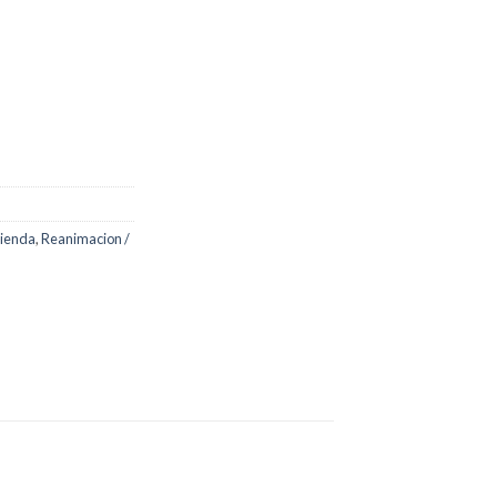
tienda
,
Reanimacion /