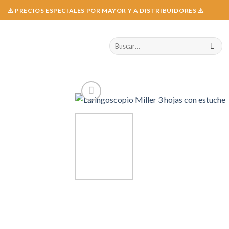
Skip
⚠️ PRECIOS ESPECIALES POR MAYOR Y A DISTRIBUIDORES ⚠️
to
content
Buscar
por: