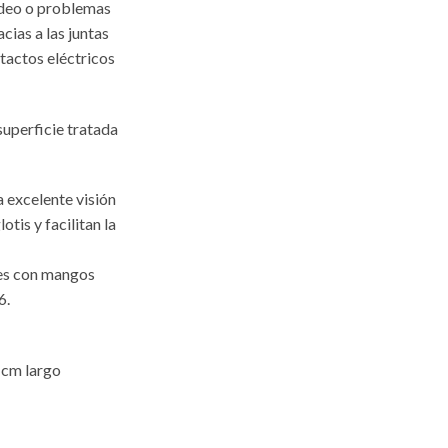
adeo o problemas
acias a las juntas
ntactos eléctricos
superficie tratada
a excelente visión
otis y facilitan la
les con mangos
6.
 cm largo