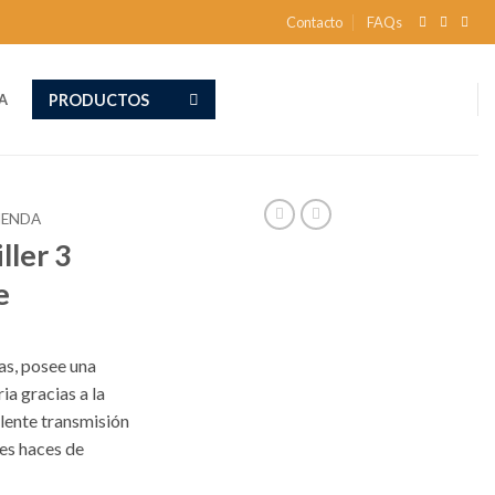
Contacto
FAQs
PRODUCTOS
A
IENDA
ller 3
e
as, posee una
ia gracias a la
lente transmisión
tes haces de