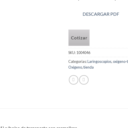
DESCARGAR PDF
Cotizar
SKU:
1004046
Categorías:
Laringoscopios
,
oxigeno-
Oxigeno
,
tienda
1) c/bolso de transporte con cremallera