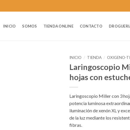
INICIO
SOMOS
TIENDA ONLINE
CONTACTO
DROGUERI
INICIO
/
TIENDA
/
OXIGENO-T
Laringoscopio Mi
hojas con estuch
Laringoscopio Miller con 3 hoj
potencia luminosa extraordinar
iluminación de xenón XL y exce
de la luz mediante los resisten
fibras.