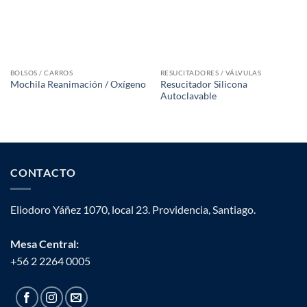
BOLSOS / CARROS
RESUCITADORES / VÁLVULAS
Resucitador Silicona
Mochila Reanimación / Oxígeno
Autoclavable
CONTACTO
Eliodoro Yáñez 1070, local 23. Providencia, Santiago.
Mesa Central:
+56 2 2264 0005