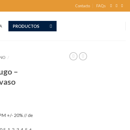
Contacto
FAQs
PRODUCTOS
A
ENO
/
ugo –
/vaso
PM +/- 20% // de
0.5, 1, 2, 3, 4, 5, 6,