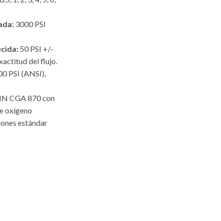
ada:
3000 PSI
cida:
50 PSI +/-
xactitud del flujo.
0 PSI (ANSI),
IN CGA 870 con
de oxígeno
ones estándar