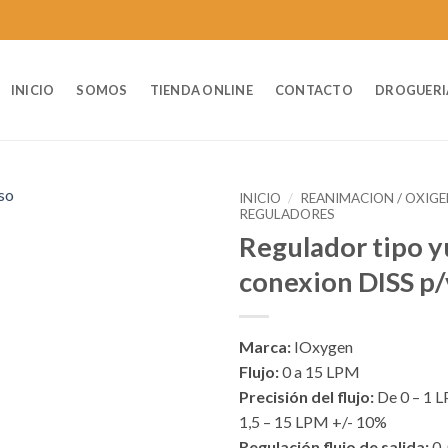
INICIO
SOMOS
TIENDA ONLINE
CONTACTO
DROGUERI
INICIO
/
REANIMACION / OXIG
REGULADORES
Regulador tipo y
conexion DISS p
Marca:
IOxygen
Flujo:
0 a 15 LPM
Precisión del flujo:
De 0 – 1 L
1,5 – 15 LPM +/- 10%
Regulación flujo de salida:
0, 