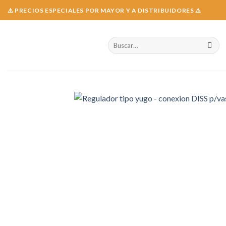
Skip
⚠️ PRECIOS ESPECIALES POR MAYOR Y A DISTRIBUIDORES ⚠️
to
content
Buscar
por: