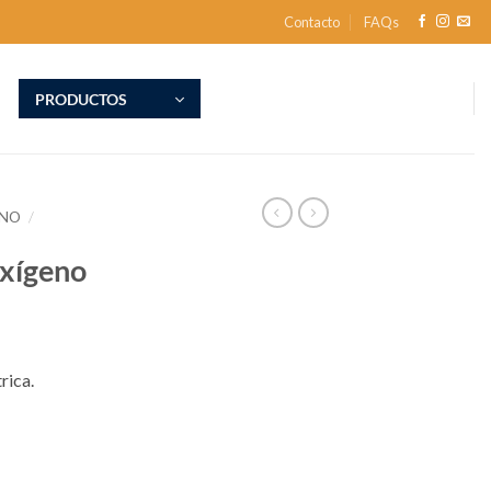
Contacto
FAQs
PRODUCTOS
ENO
/
oxígeno
rica.