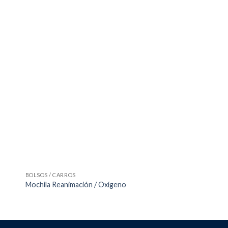
BOLSOS / CARROS
REGULADORES
Regulador de Oxige
Mochila Reanimación / Oxígeno
barba compacta