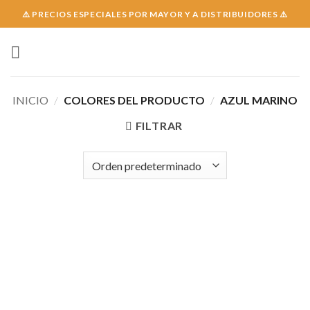
Skip
⚠️ PRECIOS ESPECIALES POR MAYOR Y A DISTRIBUIDORES ⚠️
to
content
INICIO
/
COLORES DEL PRODUCTO
/
AZUL MARINO
FILTRAR