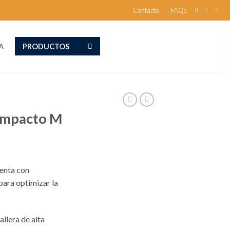
Contacto
FAQs
PRODUCTOS
A
ompacto M
enta con
para optimizar la
allera de alta