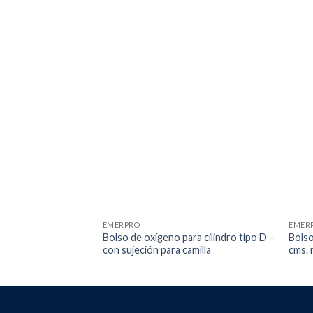
EMERPRO
EMER
Bolso de oxígeno para cilindro tipo D –
Bolso
con sujeción para camilla
cms. 