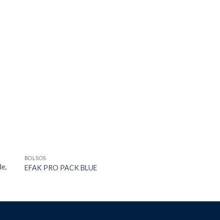
BOLSOS
BOLSOS / CARROS
de,
EFAK PRO PACK BLUE
Bolso Mochila PAR