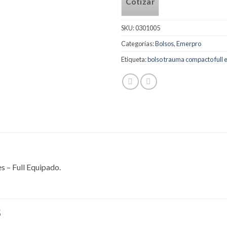
Cotizar
SKU:
0301005
Categorías:
Bolsos
,
Emerpro
Etiqueta:
bolso trauma compacto full
– Full Equipado.
S