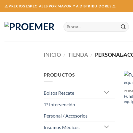
Skip
⚠️ PRECIOS ESPECIALES POR MAYOR Y A DISTRIBUIDORES ⚠️
to
content
Buscar
por:
INICIO
/
TIENDA
/
PERSONAL-ACC
PRODUCTOS
PERS
Bolsos Rescate
Fund
equi
1º Intervención
Personal / Accesorios
Insumos Médicos