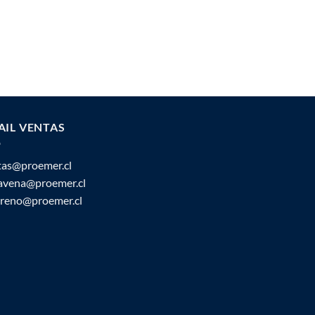
AIL VENTAS
tas@proemer.cl
ravena@proemer.cl
oreno@proemer.cl