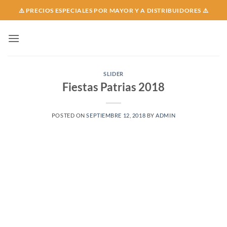
Skip
⚠️ PRECIOS ESPECIALES POR MAYOR Y A DISTRIBUIDORES ⚠️
to
content
SLIDER
Fiestas Patrias 2018
POSTED ON
SEPTIEMBRE 12, 2018
BY
ADMIN