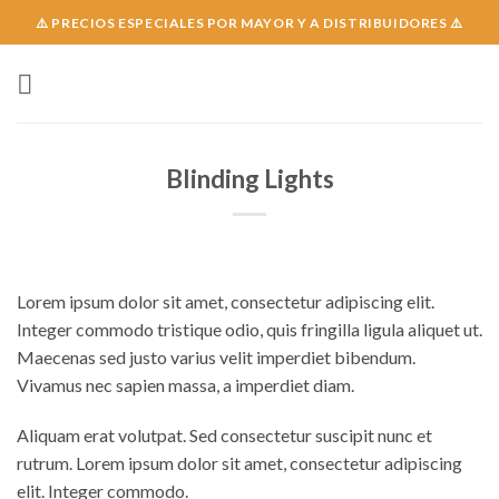
Skip
⚠️ PRECIOS ESPECIALES POR MAYOR Y A DISTRIBUIDORES ⚠️
to
content
Blinding Lights
Lorem ipsum dolor sit amet, consectetur adipiscing elit.
Integer commodo tristique odio, quis fringilla ligula aliquet ut.
Maecenas sed justo varius velit imperdiet bibendum.
Vivamus nec sapien massa, a imperdiet diam.
Aliquam erat volutpat. Sed consectetur suscipit nunc et
rutrum. Lorem ipsum dolor sit amet, consectetur adipiscing
elit. Integer commodo.