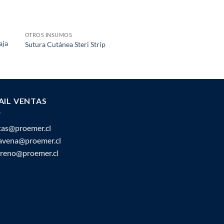
OTROS INSUMOS
AGUJAS Y JERINGAS
aja
Sutura Cutánea Steri Strip
Jeringas
AIL VENTAS
tas@proemer.cl
ravena@proemer.cl
oreno@proemer.cl