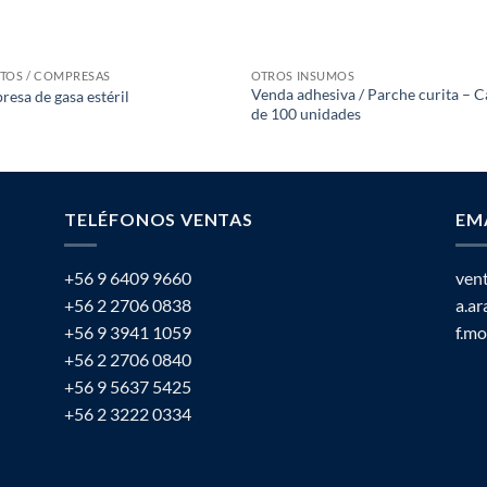
TOS / COMPRESAS
OTROS INSUMOS
Venda adhesiva / Parche curita – C
esa de gasa estéril
de 100 unidades
TELÉFONOS VENTAS
EM
+56 9 6409 9660
ven
+56 2 2706 0838
a.a
+56 9 3941 1059
f.m
+56 2 2706 0840
+56 9 5637 5425
+56 2 3222 0334