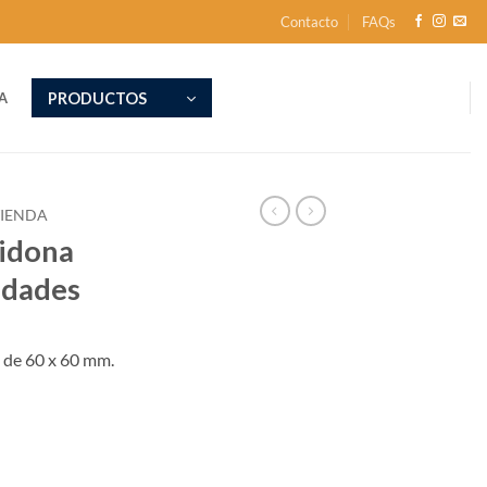
Contacto
FAQs
PRODUCTOS
A
TIENDA
vidona
idades
 de 60 x 60 mm.