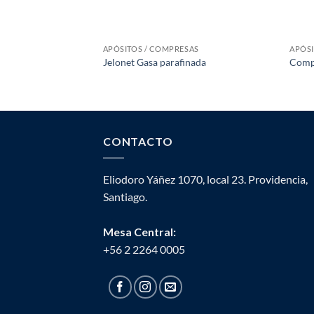
APÓSITOS / COMPRESAS
APÓSI
Jelonet Gasa parafinada
Compr
CONTACTO
Eliodoro Yáñez 1070, local 23. Providencia,
Santiago.
Mesa Central:
+56 2 2264 0005