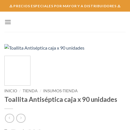
Skip
⚠️ PRECIOS ESPECIALES POR MAYOR Y A DISTRIBUIDORES ⚠️
to
content
INICIO
/
TIENDA
/
INSUMOS-TIENDA
Toallita Antiséptica caja x 90 unidades