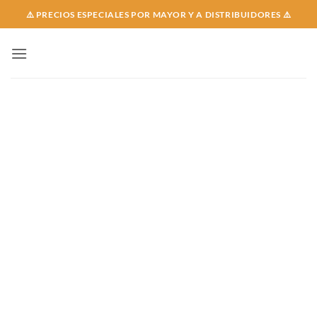
Skip
⚠️ PRECIOS ESPECIALES POR MAYOR Y A DISTRIBUIDORES ⚠️
to
content