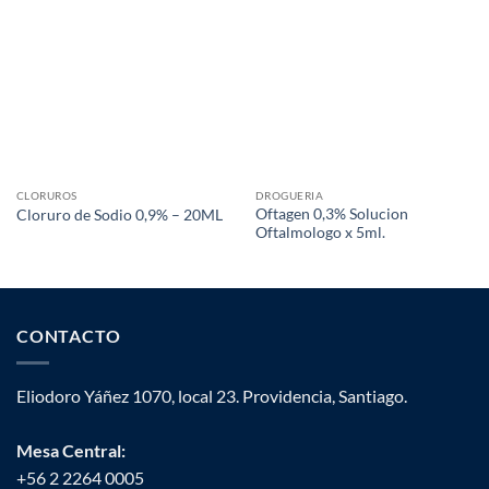
CLORUROS
DROGUERIA
Oftagen 0,3% Solucion
Cloruro de Sodio 0,9% – 20ML
Oftalmologo x 5ml.
CONTACTO
Eliodoro Yáñez 1070, local 23. Providencia, Santiago.
Mesa Central:
+56 2 2264 0005