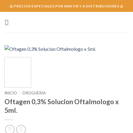
Skip
⚠️ PRECIOS ESPECIALES POR MAYOR Y A DISTRIBUIDORES ⚠️
to
content
INICIO
/
DROGUERIA
Oftagen 0,3% Solucion Oftalmologo x
5ml.