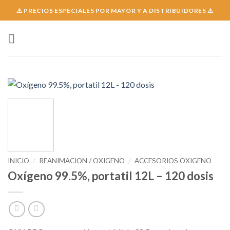
Skip
⚠️ PRECIOS ESPECIALES POR MAYOR Y A DISTRIBUIDORES ⚠️
to
content
INICIO
/
REANIMACION / OXIGENO
/
ACCESORIOS OXIGENO
Oxígeno 99.5%, portatil 12L – 120 dosis