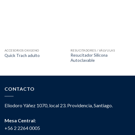
ACCESORIOS OXIGENO
RESUCITADORES / VÁLVULAS
Resucitador Silicona
Quick Trach adulto
Autoclavable
CONTACTO
Eliodoro Yáñez 1070, local 23. Providencia, Santiago.
Mesa Central:
+56 2 2264 0005