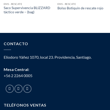
EMS - RESCATE
EMS - RESCATE
Saco Supervivencia BLIZZARD
Bolso Botiquín de rescate rojo
táctico verde – (bag)
CONTACTO
Eliodoro Yáñez 1070, local 23. Providencia, Santiago.
Mesa Central:
+56 2 2264 0005
TELÉFONOS VENTAS