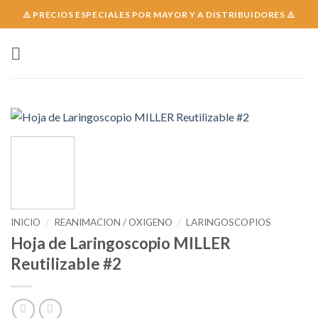
Skip
⚠️ PRECIOS ESPECIALES POR MAYOR Y A DISTRIBUIDORES ⚠️
to
content
INICIO
/
REANIMACION / OXIGENO
/
LARINGOSCOPIOS
Hoja de Laringoscopio MILLER
Reutilizable #2