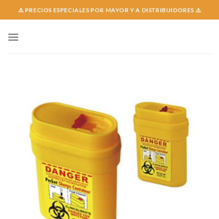
Skip
⚠️ PRECIOS ESPECIALES POR MAYOR Y A DISTRIBUIDORES ⚠️
to
content