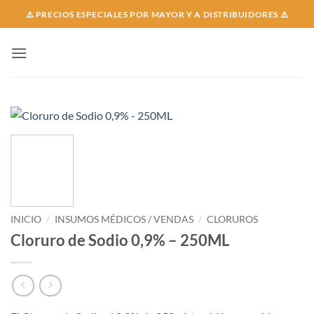
Skip
⚠️ PRECIOS ESPECIALES POR MAYOR Y A DISTRIBUIDORES ⚠️
to
content
INICIO
/
INSUMOS MÉDICOS / VENDAS
/
CLORUROS
Cloruro de Sodio 0,9% – 250ML