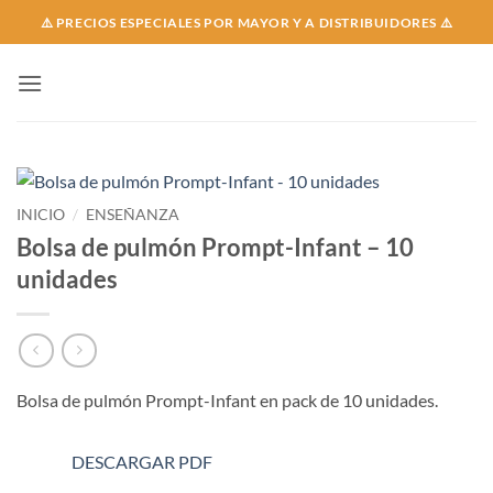
Skip
⚠️ PRECIOS ESPECIALES POR MAYOR Y A DISTRIBUIDORES ⚠️
to
content
INICIO
/
ENSEÑANZA
Bolsa de pulmón Prompt-Infant – 10
unidades
Bolsa de pulmón Prompt-Infant en pack de 10 unidades.
DESCARGAR PDF