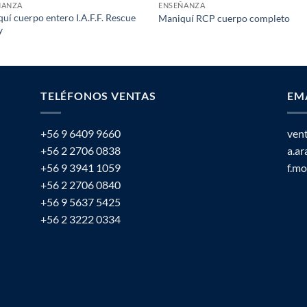
ÑANZA
ENSEÑANZA
uí cuerpo entero I.A.F.F. Rescue
Maniquí RCP cuerpo completo
y
TELÉFONOS VENTAS
EM
+56 9 6409 9660
ven
+56 2 2706 0838
a.a
+56 9 3941 1059
f.m
+56 2 2706 0840
+56 9 5637 5425
+56 2 3222 0334