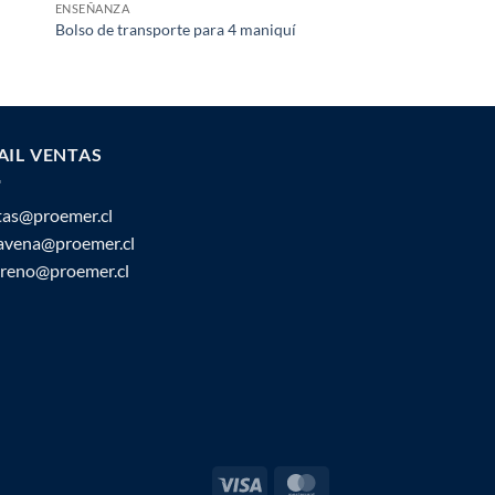
ENSEÑANZA
ENSEÑANZA
Bolso de transporte para 4 maniquí
Maniquí Torso Sani C
AIL VENTAS
tas@proemer.cl
ravena@proemer.cl
oreno@proemer.cl
Visa
MasterCard