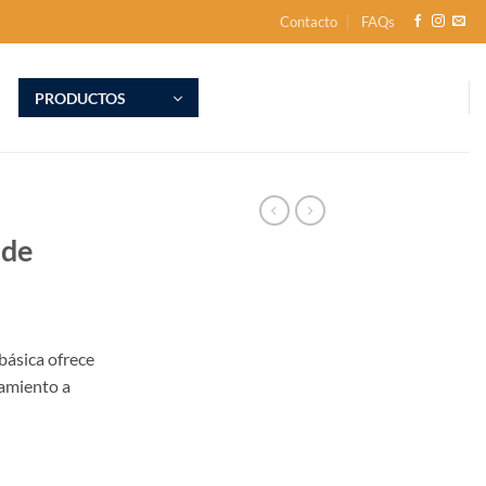
Contacto
FAQs
PRODUCTOS
 de
 básica ofrece
namiento a