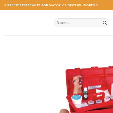
Skip
⚠️ PRECIOS ESPECIALES POR MAYOR Y A DISTRIBUIDORES ⚠️
to
content
Buscar
por: