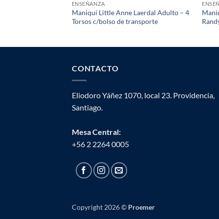
ENSEÑANZA
ENSE
Maniquí Little Anne Laerdal Adulto – 4
Maniq
Torsos c/bolso de transporte
Rand
CONTACTO
Eliodoro Yáñez 1070, local 23. Providencia,
Santiago.
Mesa Central:
+56 2 2264 0005
Copyright 2026 ©
Proemer