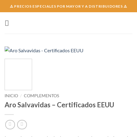
Skip
⚠️ PRECIOS ESPECIALES POR MAYOR Y A DISTRIBUIDORES ⚠️
to
content
INICIO
/
COMPLEMENTOS
Aro Salvavidas – Certificados EEUU