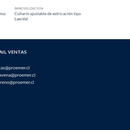
INMOVILIZACION
EMS - RESCATE
olso
Collarín ajustable de extricación tipo
Collarín ajustable d
Laerdal
Perfit ACE
AIL VENTAS
tas@proemer.cl
ravena@proemer.cl
oreno@proemer.cl