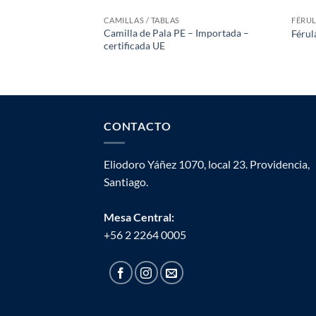
CAMILLAS / TABLAS
FÉRU
Camilla de Pala PE – Importada –
Férul
certificada UE
CONTACTO
Eliodoro Yáñez 1070, local 23. Providencia,
Santiago.
Mesa Central:
+56 2 2264 0005