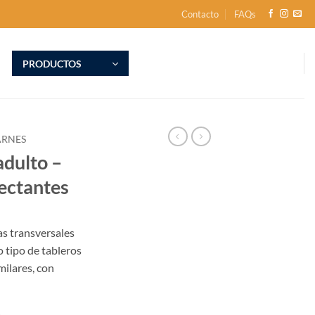
Contacto
FAQs
PRODUCTOS
ARNES
adulto –
lectantes
as transversales
 tipo de tableros
milares, con