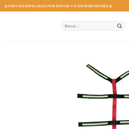
Skip
⚠️ PRECIOS ESPECIALES POR MAYOR Y A DISTRIBUIDORES ⚠️
to
content
Buscar
por: