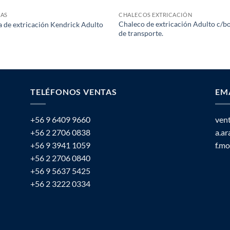
LAS
CHALECOS EXTRICACIÓN
Chaleco de extricación Adulto c/b
a de extricación Kendrick Adulto
de transporte.
TELÉFONOS VENTAS
EM
+56 9 6409 9660
ven
+56 2 2706 0838
a.a
+56 9 3941 1059
f.m
+56 2 2706 0840
+56 9 5637 5425
+56 2 3222 0334