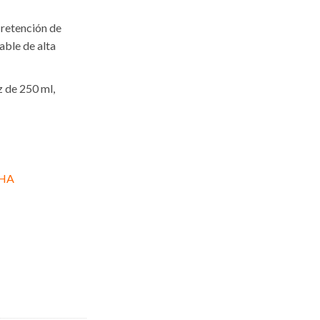
 retención de
able de alta
 de 250 ml,
CHA