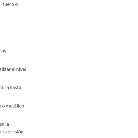
l suero o
muy
izar el nivel
tura hasta
ro metálico
en la
 la presión