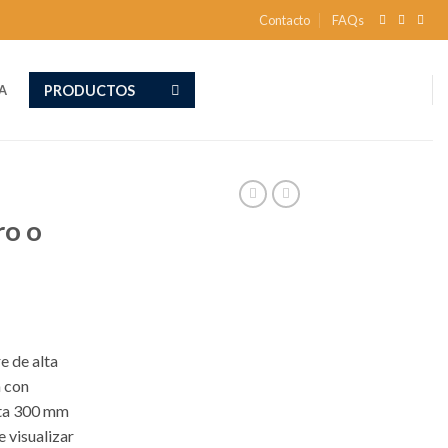
Contacto
FAQs
PRODUCTOS
A
ro o
e de alta
a con
ta 300 mm
 visualizar