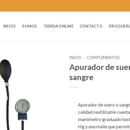
INICIO
SOMOS
TIENDA ONLINE
CONTACTO
DROGUERI
INICIO
/
COMPLEMENTOS
Apurador de sue
sangre
Apurador de suero o sangr
calidad reutilizable cuent
manómetro graduado has
Hg y una malla que permite