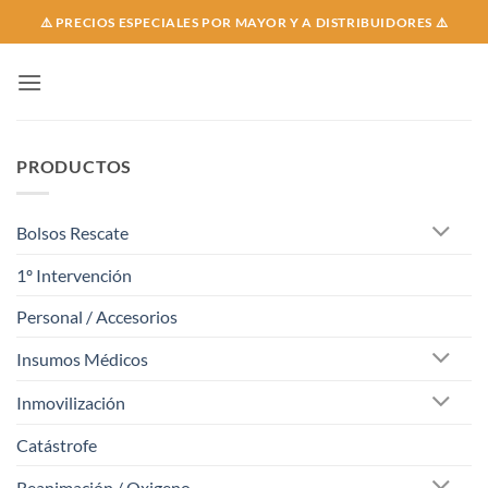
Skip
⚠️ PRECIOS ESPECIALES POR MAYOR Y A DISTRIBUIDORES ⚠️
to
content
PRODUCTOS
Bolsos Rescate
1º Intervención
Personal / Accesorios
Insumos Médicos
Inmovilización
Catástrofe
Reanimación / Oxigeno