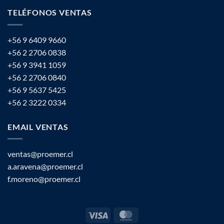
TELÉFONOS VENTAS
+56 9 6409 9660
+56 2 2706 0838
+56 9 3941 1059
+56 2 2706 0840
+56 9 5637 5425
+56 2 3222 0334
EMAIL VENTAS
ventas@proemer.cl
a.aravena@proemer.cl
f.moreno@proemer.cl
Visa
MasterCard