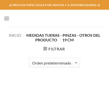
Skip
⚠️ PRECIOS ESPECIALES POR MAYOR Y A DISTRIBUIDORES ⚠️
to
content
INICIO
/
MEDIDAS TIJERAS - PINZAS - OTROS DEL
PRODUCTO
/
19 CM
FILTRAR