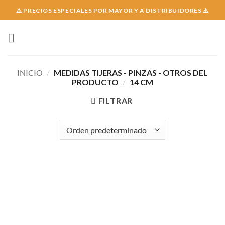
Skip
⚠️ PRECIOS ESPECIALES POR MAYOR Y A DISTRIBUIDORES ⚠️
to
content
INICIO
/
MEDIDAS TIJERAS - PINZAS - OTROS DEL
PRODUCTO
/
14 CM
FILTRAR