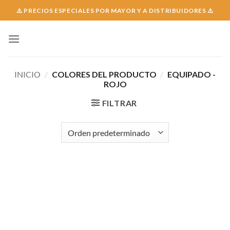
Skip
⚠️ PRECIOS ESPECIALES POR MAYOR Y A DISTRIBUIDORES ⚠️
to
content
INICIO
/
COLORES DEL PRODUCTO
/
EQUIPADO -
ROJO
FILTRAR