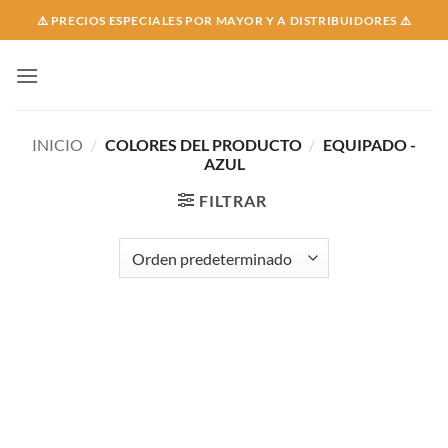
Skip
⚠️ PRECIOS ESPECIALES POR MAYOR Y A DISTRIBUIDORES ⚠️
to
content
INICIO
/
COLORES DEL PRODUCTO
/
EQUIPADO -
AZUL
FILTRAR