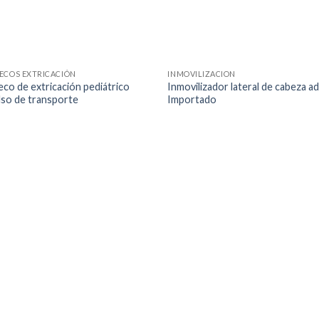
ECOS EXTRICACIÓN
INMOVILIZACION
eco de extricación pediátrico
Inmovilizador lateral de cabeza a
lso de transporte
Importado