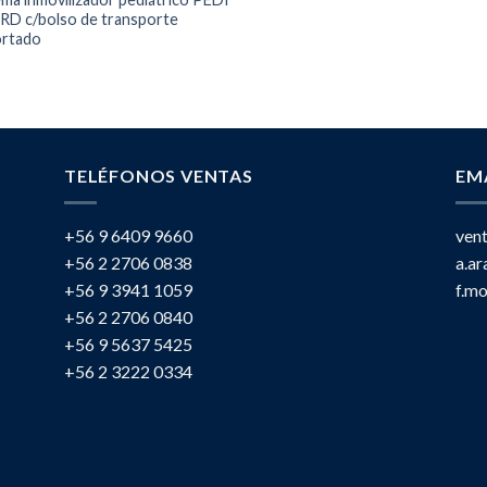
D c/bolso de transporte
rtado
TELÉFONOS VENTAS
EM
+56 9 6409 9660
ven
+56 2 2706 0838
a.a
+56 9 3941 1059
f.m
+56 2 2706 0840
+56 9 5637 5425
+56 2 3222 0334