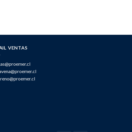
AIL VENTAS
tas@proemer.cl
ravena@proemer.cl
oreno@proemer.cl