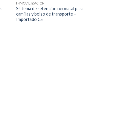
INMOVILIZACION
ra
Sistema de retencion neonatal para
camillas y bolso de transporte –
Importado CE