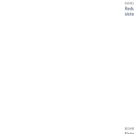
INMO
Redu
sist
BOM
Sist