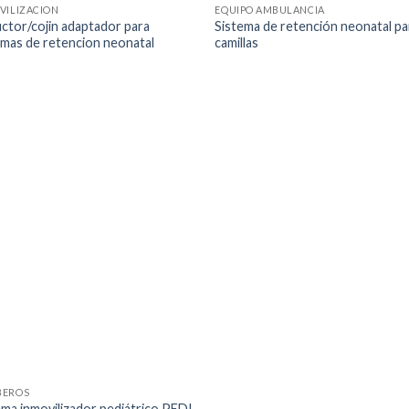
VILIZACION
EQUIPO AMBULANCIA
ctor/cojin adaptador para
Sistema de retención neonatal pa
emas de retencion neonatal
camillas
BEROS
ema inmovilizador pediátrico PEDI