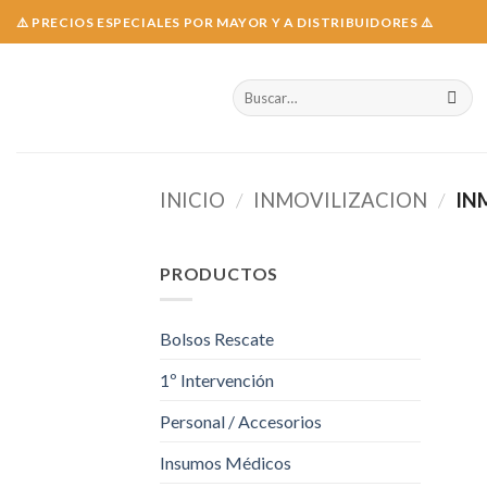
Skip
⚠️ PRECIOS ESPECIALES POR MAYOR Y A DISTRIBUIDORES ⚠️
to
content
Buscar
por:
INICIO
/
INMOVILIZACION
/
IN
PRODUCTOS
Bolsos Rescate
1º Intervención
Personal / Accesorios
Insumos Médicos