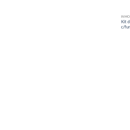
INMO
Kit d
c/fu