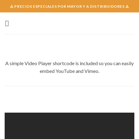
Skip
⚠️ PRECIOS ESPECIALES POR MAYOR Y A DISTRIBUIDORES ⚠️
to
content
A simple Video Player shortcode is included so you can easily
embed YouTube and Vimeo.