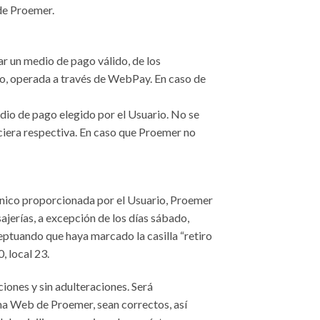
de Proemer.
r un medio de pago válido, de los
to, operada a través de WebPay. En caso de
edio de pago elegido por el Usuario. No se
ciera respectiva. En caso que Proemer no
rónico proporcionada por el Usuario, Proemer
jerías, a excepción de los días sábado,
eptuando que haya marcado la casilla “retiro
, local 23.
iones y sin adulteraciones. Será
rma Web de Proemer, sean correctos, así