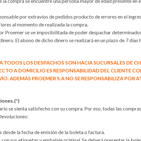
la compra se encuentre una persona mayor de edad presente en el
ponsable por extravíos de pedidos producto de errores en el ingres
iores al momento de realizada la compra.
yor Proemer se ve imposibilitada de poder despachar determinados 
dinero. El abono de dicho dinero se realizará en un plazo de 7 días 
A TODOS LOS DESPACHOS SON HACIA SUCURSALES DE CHI
RECTO A DOMICILIO ES RESPONSABILIDAD DEL CLIENTE 
ÍO. ADEMÁS PROEMER S.A NO SE RESPONSABILIZA POR A
ones.(*)
io se sienta satisfecho con su compra. Por eso, todas las compra
 Devoluciones:
s desde la fecha de emisión de la boleta o factura.
, con sus etiquetas y embalaje original. Se deberá presentar la bol