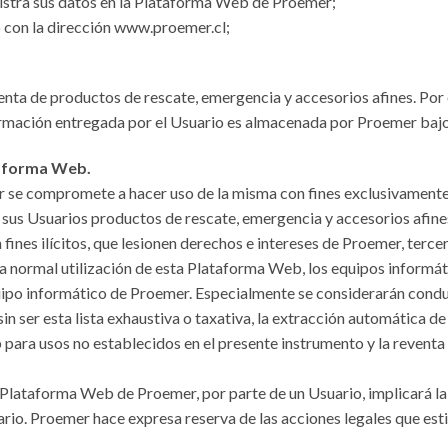
registra sus datos en la Plataforma Web de Proemer;
 con la dirección www.proemer.cl;
venta de productos de rescate, emergencia y accesorios afines. Po
formación entregada por el Usuario es almacenada por Proemer baj
taforma Web.
 se compromete a hacer uso de la misma con fines exclusivament
e sus Usuarios productos de rescate, emergencia y accesorios afin
ines ilícitos, que lesionen derechos e intereses de Proemer, terce
r la normal utilización de esta Plataforma Web, los equipos informá
po informático de Proemer. Especialmente se considerarán conduct
n ser esta lista exhaustiva o taxativa, la extracción automática d
 para usos no establecidos en el presente instrumento y la reventa
a Plataforma Web de Proemer, por parte de un Usuario, implicará la
rio. Proemer hace expresa reserva de las acciones legales que est