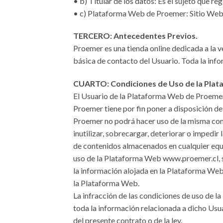
• b) Titular de los datos: Es el sujeto que 
• c) Plataforma Web de Proemer: Sitio Web
TERCERO: Antecedentes Previos.
Proemer es una tienda online dedicada a la 
básica de contacto del Usuario. Toda la in
CUARTO: Condiciones de Uso de la Pla
El Usuario de la Plataforma Web de Proemer
Proemer tiene por fin poner a disposición d
Proemer no podrá hacer uso de la misma con f
inutilizar, sobrecargar, deteriorar o impedi
de contenidos almacenados en cualquier equi
uso de la Plataforma Web www.proemer.cl, si
la información alojada en la Plataforma Web
la Plataforma Web.
La infracción de las condiciones de uso de l
toda la información relacionada a dicho Usua
del presente contrato o de la ley.