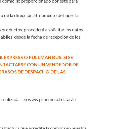
 domicilio proporcionado por éste para
o de la dirección al momento de hacer la
productos, procederá a solicitar los datos
hábiles, desde la fecha de recepción de los
LEXPRESS O PULLMAN BUS. SI SE
CONTACTARSE CON UN VENDEDOR DE
TRASOS DE DESPACHO DE LAS
s realizadas en www.proemer.cl estarán
eta/factura que acredite la compra en nuestra