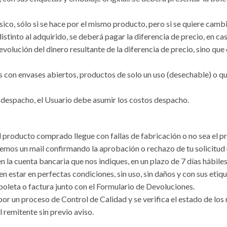
físico, sólo si se hace por el mismo producto, pero si se quiere cam
istinto al adquirido, se deberá pagar la diferencia de precio, en ca
evolución del dinero resultante de la diferencia de precio, sino qu
con envases abiertos, productos de solo un uso (desechable) o qu
e despacho, el Usuario debe asumir los costos despacho.
el producto comprado llegue con fallas de fabricación o no sea el
emos un mail confirmando la aprobación o rechazo de tu solicitud
en la cuenta bancaria que nos indiques, en un plazo de 7 días hábil
estar en perfectas condiciones, sin uso, sin daños y con sus etiqu
la boleta o factura junto con el Formulario de Devoluciones.
or un proceso de Control de Calidad y se verifica el estado de lo
l remitente sin previo aviso.