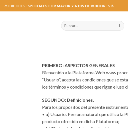
Skip
⚠️ PRECIOS ESPECIALES POR MAYOR Y A DISTRIBUIDORES ⚠️
to
content
Buscar
por:
PRIMERO: ASPECTOS GENERALES
Bienvenido a la Plataforma Web www.proemer.c
“Usuario”, acepta las condiciones que se est
los términos y condiciones que rigen el uso 
SEGUNDO: Definiciones.
Para los propósitos del presente instrumento,
• a) Usuario: Persona natural que utiliza la
producto ofrecido en dicha Plataforma;