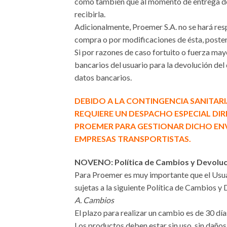
como también que al momento de entrega de 
recibirla.
Adicionalmente, Proemer S.A. no se hará res
compra o por modificaciones de ésta, poster
Si por razones de caso fortuito o fuerza ma
bancarios del usuario para la devolución del 
datos bancarios.
DEBIDO A LA CONTINGENCIA SANITARI
REQUIERE UN DESPACHO ESPECIAL DI
PROEMER PARA GESTIONAR DICHO ENV
EMPRESAS TRANSPORTISTAS.
NOVENO: Política de Cambios y Devoluci
Para Proemer es muy importante que el Usuar
sujetas a la siguiente Política de Cambios y
A. Cambios
El plazo para realizar un cambio es de 30 día
Los productos deben estar sin uso, sin daños