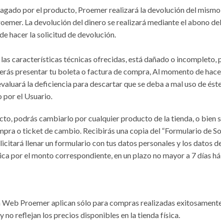
gado por el producto, Proemer realizará la devolución del mismo d
oemer. La devolución del dinero se realizará mediante el abono de
e hacer la solicitud de devolución.
las características técnicas ofrecidas, está dañado o incompleto,
erás presentar tu boleta o factura de compra, Al momento de hacer 
aluará la deficiencia para descartar que se deba a mal uso de éste.
 por el Usuario.
ducto, podrás cambiarlo por cualquier producto de la tienda, o bien
mpra o ticket de cambio. Recibirás una copia del “Formulario de Sol
olicitará llenar un formulario con tus datos personales y los datos 
ica por el monto correspondiente, en un plazo no mayor a 7 días hábi
a Web Proemer aplican sólo para compras realizadas exitosament
no reflejan los precios disponibles en la tienda física.