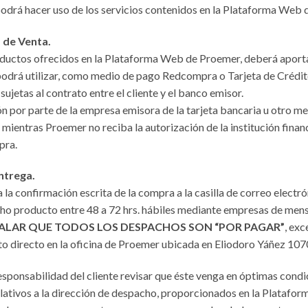
podrá hacer uso de los servicios contenidos en la Plataforma Web 
 de Venta.
roductos ofrecidos en la Plataforma Web de Proemer, deberá aporta
 podrá utilizar, como medio de pago Redcompra o Tarjeta de Crédi
sujetas al contrato entre el cliente y el banco emisor.
ión por parte de la empresa emisora de la tarjeta bancaria u otro m
ientras Proemer no reciba la autorización de la institución finan
pra.
ntrega.
 la confirmación escrita de la compra a la casilla de correo elect
ho producto entre 48 a 72 hrs. hábiles mediante empresas de mensa
ALAR QUE TODOS LOS DESPACHOS SON “POR PAGAR”
, exc
cto directo en la oficina de Proemer ubicada en Eliodoro Yáñez 1070
sponsabilidad del cliente revisar que éste venga en óptimas condic
elativos a la dirección de despacho, proporcionados en la Platafo