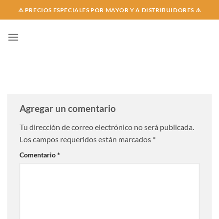
Skip
⚠️ PRECIOS ESPECIALES POR MAYOR Y A DISTRIBUIDORES ⚠️
to
content
Agregar un comentario
Tu dirección de correo electrónico no será publicada.
Los campos requeridos están marcados
*
Comentario
*