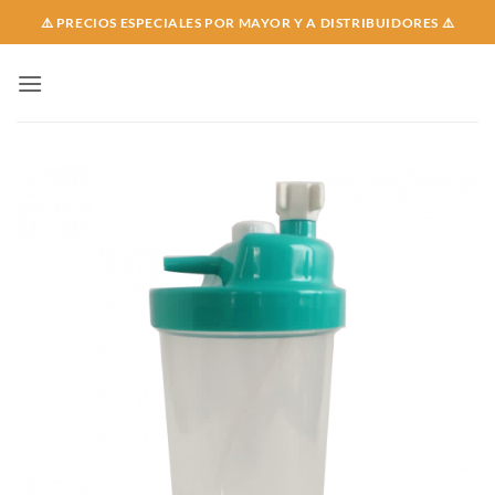
Skip
⚠️ PRECIOS ESPECIALES POR MAYOR Y A DISTRIBUIDORES ⚠️
to
content