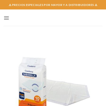
Skip
⚠️ PRECIOS ESPECIALES POR MAYOR Y A DISTRIBUIDORES ⚠️
to
content