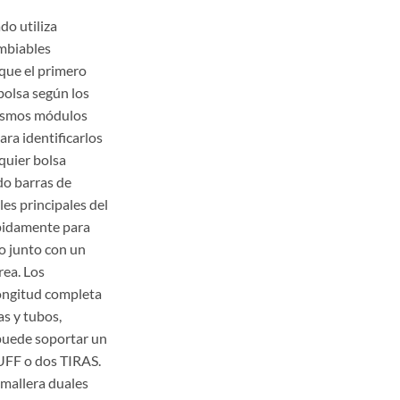
o utiliza
mbiables
 que el primero
bolsa según los
mismos módulos
ra identificarlos
quier bolsa
o barras de
es principales del
idamente para
no junto con un
rea. Los
ongitud completa
s y tubos,
 puede soportar un
UFF o dos TIRAS.
emallera duales