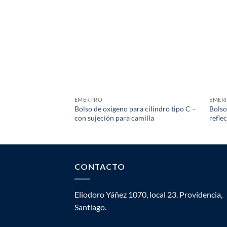
EMERPRO
EMER
Bolso de oxigeno para cilindro tipo C –
Bolso
con sujeción para camilla
refle
CONTACTO
Eliodoro Yáñez 1070, local 23. Providencia,
Santiago.