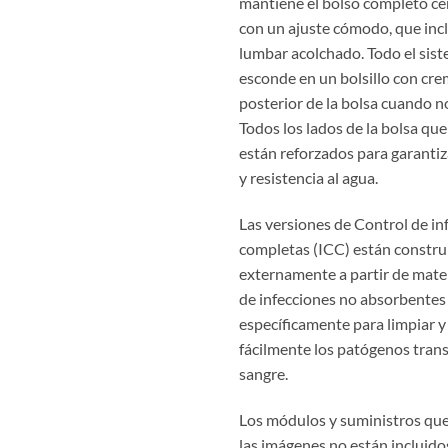
mantiene el bolso completo ce
con un ajuste cómodo, que inc
lumbar acolchado. Todo el sist
esconde en un bolsillo con crem
posterior de la bolsa cuando n
Todos los lados de la bolsa que
están reforzados para garantiz
y resistencia al agua.
Las versiones de Control de in
completas (ICC) están constru
externamente a partir de mater
de infecciones no absorbentes
específicamente para limpiar y
fácilmente los patógenos trans
sangre.
Los módulos y suministros qu
las imágenes no están incluido