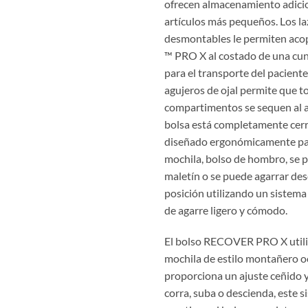
ofrecen almacenamiento adici
artículos más pequeños. Los l
desmontables le permiten ac
™ PRO X al costado de una cu
para el transporte del pacient
agujeros de ojal permite que t
compartimentos se sequen al a
bolsa está completamente cerra
diseñado ergonómicamente pa
mochila, bolso de hombro, se p
maletín o se puede agarrar des
posición utilizando un sistema 
de agarre ligero y cómodo.
El bolso RECOVER PRO X utili
mochila de estilo montañero o
proporciona un ajuste ceñido 
corra, suba o descienda, este 