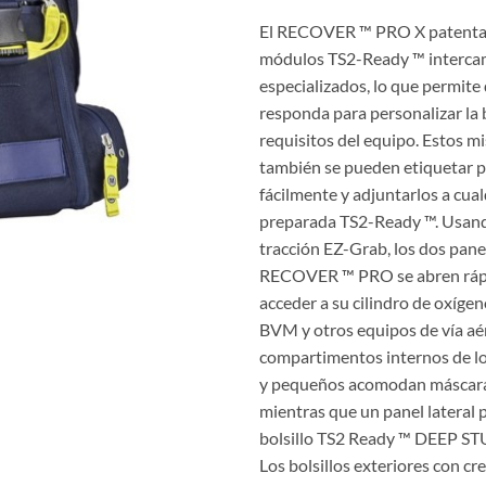
El RECOVER ™ PRO X patentad
módulos TS2-Ready ™ interca
especializados, lo que permite
responda para personalizar la 
requisitos del equipo. Estos 
también se pueden etiquetar pa
fácilmente y adjuntarlos a cual
preparada TS2-Ready ™. Usand
tracción EZ-Grab, los dos panel
RECOVER ™ PRO se abren ráp
acceder a su cilindro de oxíge
BVM y otros equipos de vía aé
compartimentos internos de l
y pequeños acomodan máscara
mientras que un panel lateral
bolsillo TS2 Ready ™ DEEP ST
Los bolsillos exteriores con cr