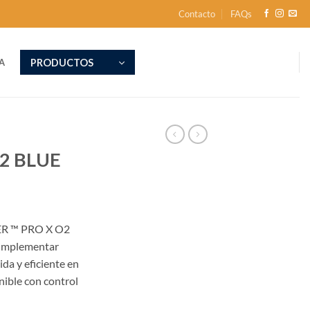
Contacto
FAQs
PRODUCTOS
A
2 BLUE
VER ™ PRO X O2
 implementar
da y eficiente en
nible con control