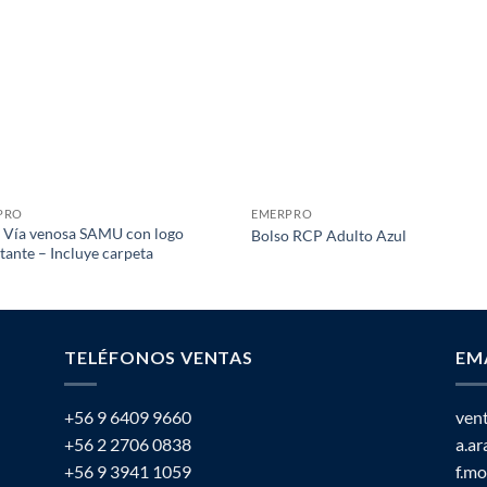
PRO
EMERPRO
 Vía venosa SAMU con logo
Bolso RCP Adulto Azul
ctante – Incluye carpeta
TELÉFONOS VENTAS
EM
+56 9 6409 9660
ven
+56 2 2706 0838
a.a
+56 9 3941 1059
f.m