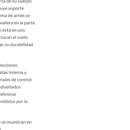
rca de su cuerpo
luye soporte
ema de arnés se
allera en la parte
o está en uso.
 tocan el suelo
ar su durabilidad
fecciones
idas interna y
iales de control
 diseñados
 eliminar
mitidos por la
e se muestran en
s.