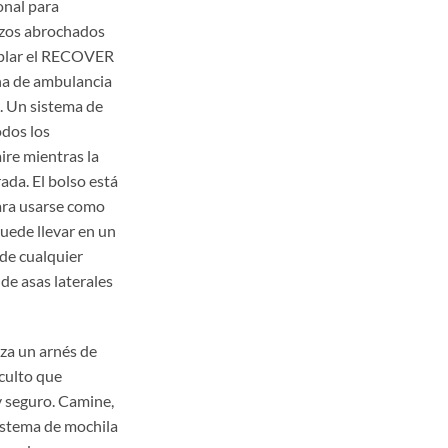
onal para
azos abrochados
oplar el RECOVER
na de ambulancia
e. Un sistema de
odos los
ire mientras la
da. El bolso está
ra usarse como
uede llevar en un
de cualquier
de asas laterales
za un arnés de
culto que
y seguro. Camine,
sistema de mochila