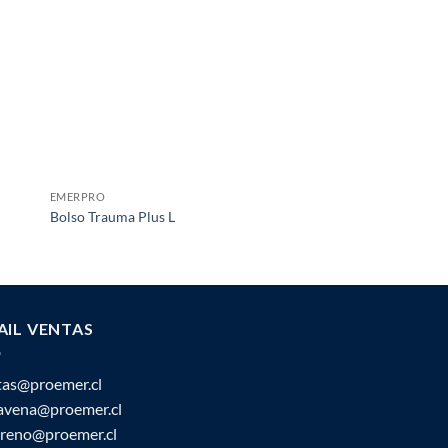
EMERPRO
BOLSOS / CARROS
Bolso Trauma Plus L
Kit bolso Reanimació
AIL VENTAS
tas@proemer.cl
ravena@proemer.cl
oreno@proemer.cl