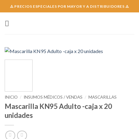
Skip
⚠️ PRECIOS ESPECIALES POR MAYOR Y A DISTRIBUIDORES ⚠️
to
content
INICIO
/
INSUMOS MÉDICOS / VENDAS
/
MASCARILLAS
Mascarilla KN95 Adulto -caja x 20
unidades