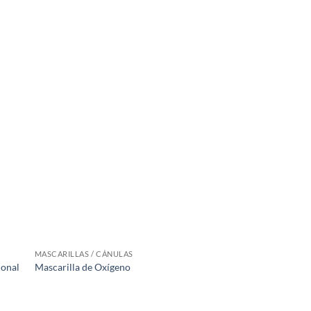
MASCARILLAS / CÁNULAS
BOLSOS / CARROS
ional
Mascarilla de Oxígeno
Bolso Mochila PAR