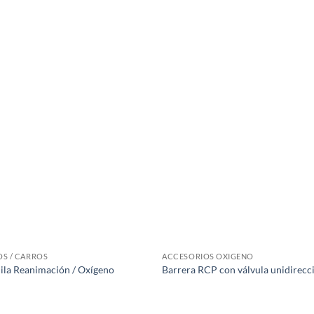
S
S / CARROS
ACCESORIOS OXIGENO
la Reanimación / Oxígeno
Barrera RCP con válvula unidirecc