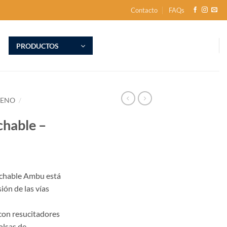
Contacto
FAQs
PRODUCTOS
GENO
/
hable –
echable Ambu está
ión de las vías
con resucitadores
olsas de