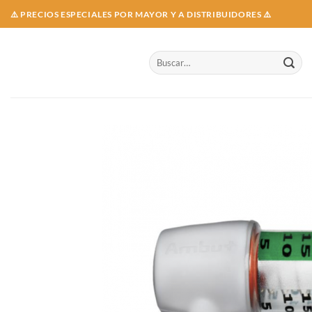
Skip
⚠️ PRECIOS ESPECIALES POR MAYOR Y A DISTRIBUIDORES ⚠️
to
content
Buscar
por: