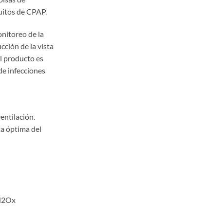
cuitos de CPAP.
onitoreo de la
ción de la vista
el producto es
de infecciones
entilación.
ta óptima del
mH2Ox