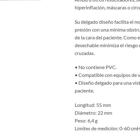
hiperinflación, máscaras o cir
Su delgado diseño facilita el m
presión con una mínima obstruc
de la cara del paciente. Como 
desechable minimiza el riesgo 
cruzadas.
• No contiene PVC.
• Compatible con equipos de v
• Diseño delgado para una vis
paciente.
Longitud: 55 mm
Diámetro: 22 mm
Peso: 6,4 g
Límites de medición: 0-60 c