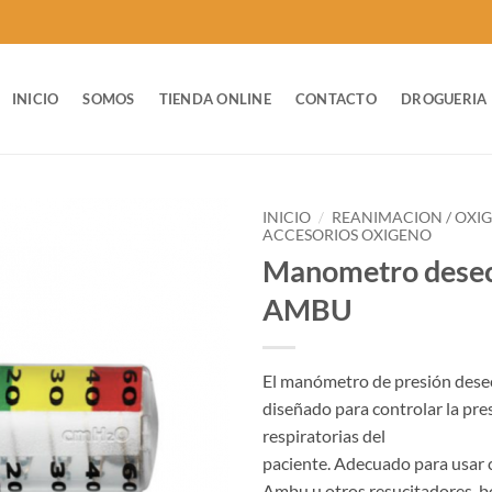
INICIO
SOMOS
TIENDA ONLINE
CONTACTO
DROGUERIA
INICIO
/
REANIMACION / OXI
ACCESORIOS OXIGENO
Manometro desec
AMBU
El manómetro de presión des
diseñado para controlar la pres
respiratorias del
paciente. Adecuado para usar 
Ambu u otros resucitadores, b