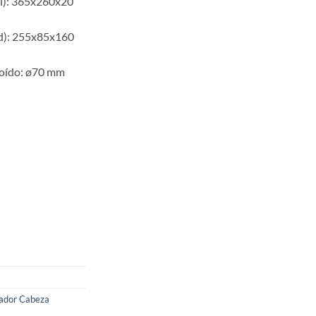
al): 365x260x20
d): 255x85x160
l oído: ø70 mm
zador Cabeza