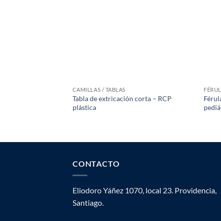
CAMILLAS / TABLAS
FÉRU
Tabla de extricación corta – RCP
Férul
plástica
pediá
CONTACTO
Eliodoro Yáñez 1070, local 23. Providencia,
Santiago.