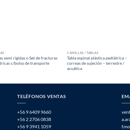
LAS
CAMILLAS / TABLAS
as semi rígidas o Set de fracturas
Tabla espinal plástica pediátrica –
tricas c/bolso de transporte
correas de sujeción – terrestre /
acuática
TELÉFONOS VENTAS
EM
+56 9 6409 9660
ven
+56 2 2706 0838
a.a
+56 9 3941 1059
f.m