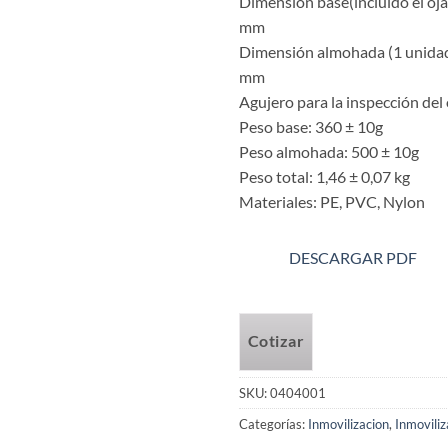
Dimensión base(incluido el oj
mm
Dimensión almohada (1 unida
mm
Agujero para la inspección de
Peso base: 360 ± 10g
Peso almohada: 500 ± 10g
Peso total: 1,46 ± 0,07 kg
Materiales: PE, PVC, Nylon
DESCARGAR PDF
Cotizar
SKU:
0404001
Categorías:
Inmovilizacion
,
Inmovili