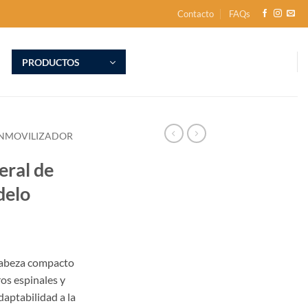
Contacto
FAQs
PRODUCTOS
INMOVILIZADOR
eral de
delo
cabeza compacto
ros espinales y
daptabilidad a la