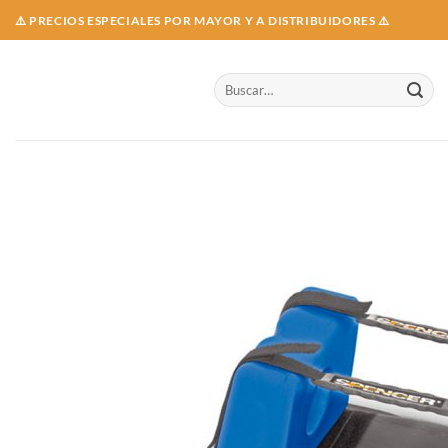
Skip
⚠️ PRECIOS ESPECIALES POR MAYOR Y A DISTRIBUIDORES ⚠️
to
content
Buscar
por: