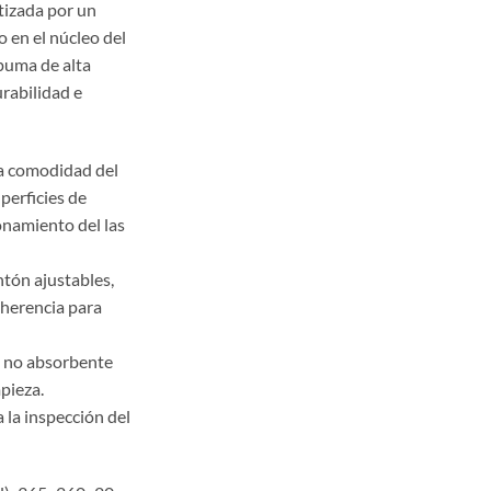
tizada por un
o en el núcleo del
puma de alta
rabilidad e
la comodidad del
perficies de
onamiento del las
ntón ajustables,
dherencia para
 no absorbente
pieza.
 la inspección del