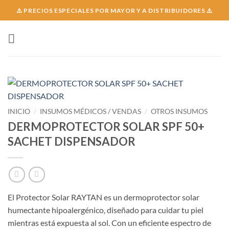
Skip
⚠️ PRECIOS ESPECIALES POR MAYOR Y A DISTRIBUIDORES ⚠️
to
content
INICIO
/
INSUMOS MÉDICOS / VENDAS
/
OTROS INSUMOS
DERMOPROTECTOR SOLAR SPF 50+
SACHET DISPENSADOR
El Protector Solar RAYTAN es un dermoprotector solar
humectante hipoalergénico, diseñado para cuidar tu piel
mientras está expuesta al sol. Con un eficiente espectro de