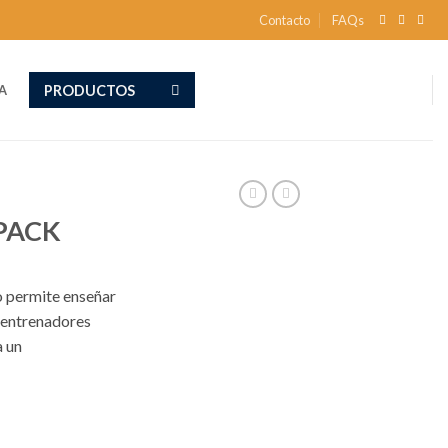
Contacto
FAQs
PRODUCTOS
A
PACK
o permite enseñar
e entrenadores
a un