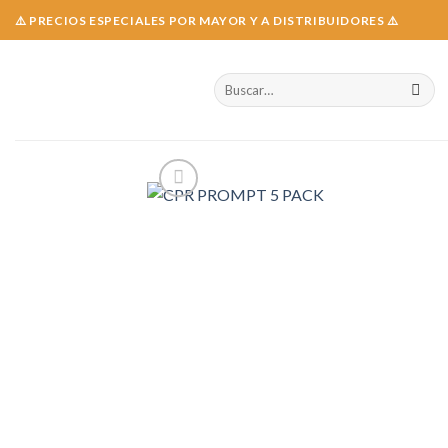
Skip
⚠️ PRECIOS ESPECIALES POR MAYOR Y A DISTRIBUIDORES ⚠️
to
content
Buscar
por: