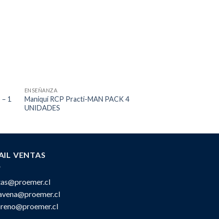
ENSEÑANZA
ENSEÑANZA
 – 1
Maniquí RCP Practi-MAN PACK 4
Kit de Simulación de 
UNIDADES
AIL VENTAS
tas@proemer.cl
ravena@proemer.cl
oreno@proemer.cl