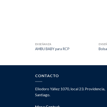
ENSEÑANZA
ENSE
AMBU BABY para RCP
Bolsa
CONTACTO
Eliodoro Yáñez 1070, local 23. Providencia,
Santiago.
Mesa Central: