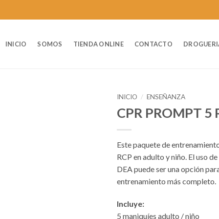
INICIO
SOMOS
TIENDA ONLINE
CONTACTO
DROGUERI
INICIO
/
ENSEÑANZA
CPR PROMPT 5 
Este paquete de entrenamient
RCP en adulto y niño. El uso d
DEA puede ser una opción par
entrenamiento más completo.
Incluye:
5 maniquíes adulto / niño