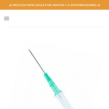
Skip
⚠️ PRECIOS ESPECIALES POR MAYOR Y A DISTRIBUIDORES ⚠️
to
content