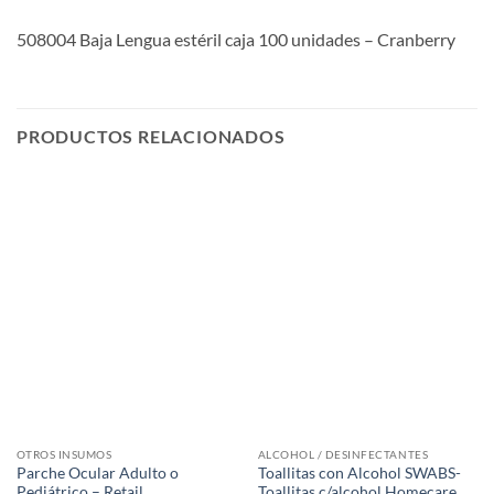
508004 Baja Lengua estéril caja 100 unidades – Cranberry
PRODUCTOS RELACIONADOS
OTROS INSUMOS
ALCOHOL / DESINFECTANTES
Parche Ocular Adulto o
Toallitas con Alcohol SWABS-
Pediátrico – Retail
Toallitas c/alcohol Homecare