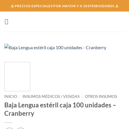
Skip
⚠️ PRECIOS ESPECIALES POR MAYOR Y A DISTRIBUIDORES ⚠️
to
content
INICIO
/
INSUMOS MÉDICOS / VENDAS
/
OTROS INSUMOS
Baja Lengua estéril caja 100 unidades –
Cranberry