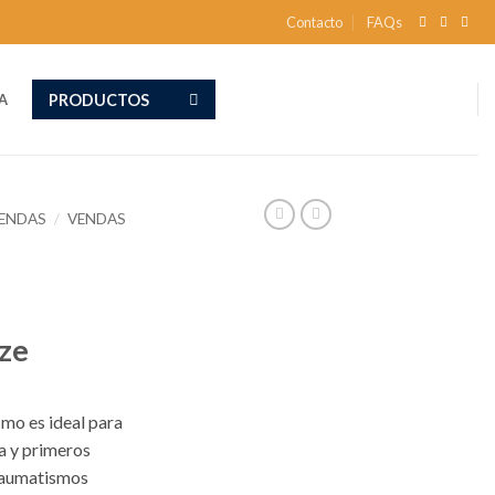
Contacto
FAQs
PRODUCTOS
A
VENDAS
/
VENDAS
ze
smo es ideal para
a y primeros
traumatismos