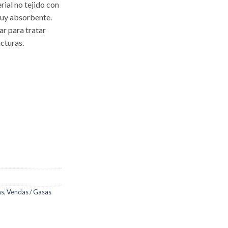
rial no tejido con
muy absorbente.
ar para tratar
cturas.
as
,
Vendas / Gasas