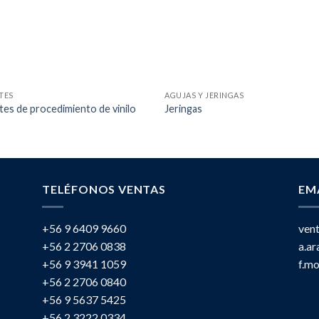
TES
AGUJAS Y JERINGAS
es de procedimiento de vinilo
Jeringas
TELÉFONOS VENTAS
EM
+56 9 6409 9660
ven
+56 2 2706 0838
a.a
+56 9 3941 1059
f.m
+56 2 2706 0840
+56 9 5637 5425
+56 2 3222 0334