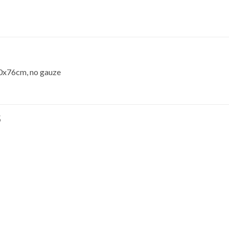
30x76cm, no gauze
S