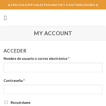
Skip
⚠️ PRECIOS ESPECIALES POR MAYOR Y A DISTRIBUIDORES ⚠️
to
content
MY ACCOUNT
ACCEDER
Obligatorio
Nombre de usuario o correo electrónico
*
Obligatorio
Contraseña
*
Recuérdame