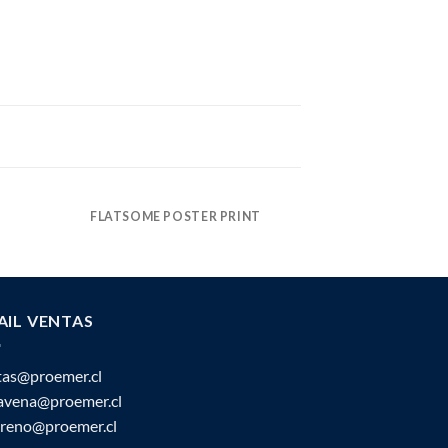
FLATSOME POSTER PRINT
MAGA
AIL VENTAS
tas@proemer.cl
ravena@proemer.cl
oreno@proemer.cl