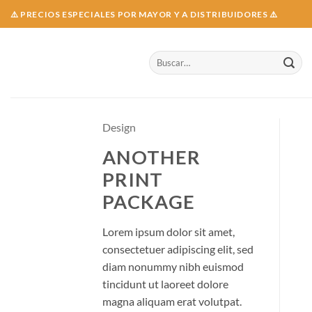
Skip
⚠️ PRECIOS ESPECIALES POR MAYOR Y A DISTRIBUIDORES ⚠️
to
content
Buscar
por:
Design
ANOTHER
PRINT
PACKAGE
Lorem ipsum dolor sit amet,
consectetuer adipiscing elit, sed
diam nonummy nibh euismod
tincidunt ut laoreet dolore
magna aliquam erat volutpat.