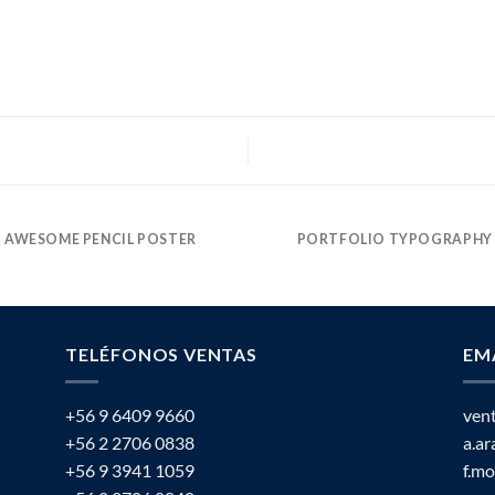
AWESOME PENCIL POSTER
PORTFOLIO TYPOGRAPHY
TELÉFONOS VENTAS
EM
+56 9 6409 9660
ven
+56 2 2706 0838
a.a
+56 9 3941 1059
f.m